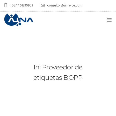
+524461390903
consultor@ajna-ce.com
INICIO
RIBBON
ETIQUETA
In: Proveedor de
IMPRESORAS
etiquetas BOPP
DISEÑO
LECTORES Y PUNTOS DE VENTA
CERTIFICACIONES
BLOG