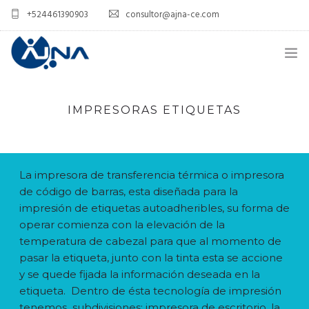
+524461390903
consultor@ajna-ce.com
INICIO
IMPRESORAS ETIQUETAS
RIBBON
ETIQUETA
La impresora de transferencia térmica o impresora
IMPRESORAS
de código de barras, esta diseñada para la
impresión de etiquetas autoadheribles, su forma de
DISEÑO
operar comienza con la elevación de la
temperatura de cabezal para que al momento de
LECTORES Y PUNTOS DE VENTA
pasar la etiqueta, junto con la tinta esta se accione
CERTIFICACIONES
y se quede fijada la información deseada en la
etiqueta. Dentro de ésta tecnología de impresión
BLOG
tenemos subdivisiones; impresora de escritorio, la